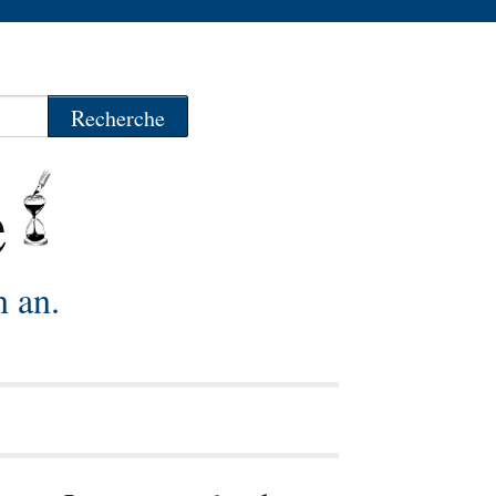
e
n an.