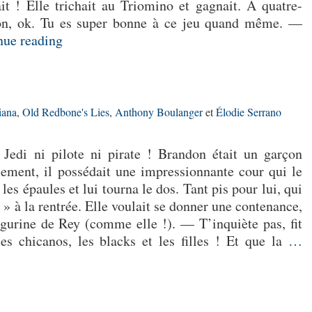
it ! Elle trichait au Triomino et gagnait. À quatre-
n, ok. Tu es super bonne à ce jeu quand même. —
ue reading
iana
,
Old Redbone's Lies
,
Anthony Boulanger
et
Élodie Serrano
e Jedi ni pilote ni pirate ! Brandon était un garçon
ement, il possédait une impressionnante cour qui le
 les épaules et lui tourna le dos. Tant pis pour lui, qui
ge » à la rentrée. Elle voulait se donner une contenance,
figurine de Rey (comme elle !). — T’inquiète pas, fit
es chicanos, les blacks et les filles ! Et que la
…