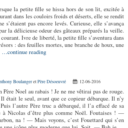
sque la petite fille se hissa hors de son lit, excitée à
urant dans les couloirs froids et déserts, elle se rendit
s’étaient pas encore levés. Curieuse, elle s’avança
ar la délicieuse odeur des gâteaux préparés la veille.
courant. Ivre de liberté, la petite fille s’aventura dans
résors : des feuilles mortes, une branche de houx, une
l
…continue reading
nthony Boulanger
et
Père Désoeuvré
: 12-06-2016
 Père Noel au rabais ! Je ne me vêtirai pas de rouge.
 Il était le seul, avant que ce copieur débarque. Il n’y
 Puis l’autre Père truc a débarqué, il l’a effacé de sa
e à Nicolas d’être plus comme Noël. Foutaises ! —
harbon, na ! — Mais voyons, c’est Fouettard qui s’en
re une icône plus moderne que lui. Soit. — Bah je
…