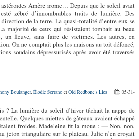
 astéroïdes Amère ironie… Depuis que le soleil avait
 resté zébré d’innombrables traits de lumière. Des
 direction de la terre. La quasi-totalité d’entre eux se
 La majorité de ceux qui résistaient tombait au beau
, un fleuve, sans faire de victimes. Les autres, en
tion. On ne comptait plus les maisons au toit défoncé,
vions soudains dépressurisés après avoir été traversés
hony Boulanger
,
Élodie Serrano
et
Old Redbone's Lies
: 05-31-
 ? La lumière du soleil d’hiver tâchait la nappe de
 dentelle. Quelques miettes de gâteaux avaient échappé
étaient froides. Madeleine fit la moue : — Non, non,
 jeton triangulaire sur le plateau. Julie n’en croyait