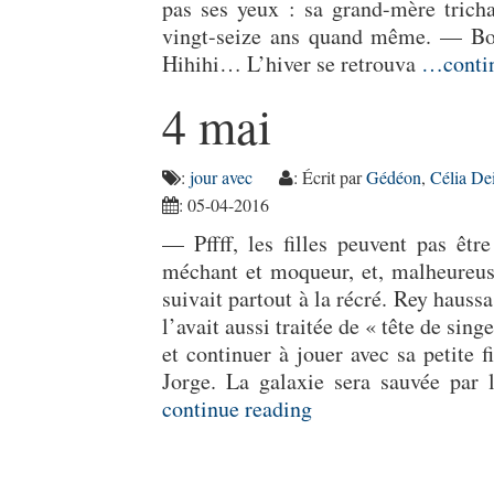
pas ses yeux : sa grand-mère tricha
vingt-seize ans quand même. — Bo
Hihihi… L’hiver se retrouva
…contin
4 mai
:
jour avec
: Écrit par
Gédéon
,
Célia De
: 05-04-2016
— Pffff, les filles peuvent pas êtr
méchant et moqueur, et, malheureus
suivait partout à la récré. Rey haussa
l’avait aussi traitée de « tête de sin
et continuer à jouer avec sa petite 
Jorge. La galaxie sera sauvée par l
continue reading