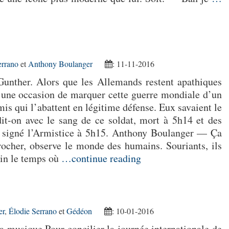
errano
et
Anthony Boulanger
: 11-11-2016
unther. Alors que les Allemands restent apathiques
e une occasion de marquer cette guerre mondiale d’un
mis qui l’abattent en légitime défense. Eux savaient le
dit-on avec le sang de ce soldat, mort à 5h14 et des
ut signé l’Armistice à 5h15. Anthony Boulanger — Ça
rocher, observe le monde des humains. Souriants, ils
loin le temps où
…continue reading
er
,
Élodie Serrano
et
Gédéon
: 10-01-2016
la musique Pour concilier la journée internationale de