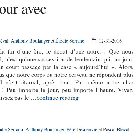
jour avec
léval
,
Anthony Boulanger
et
Élodie Serrano
: 12-31-2016
la fin d’une ère, le début d’une autre… Que nous
nd, n’est qu’une succession de lendemain qui, un jour,
n court passage par la case « aujourd’hui ». Alors,
pas que notre corps ou notre cerveau ne répondent plus
ul n’est éternel, après tout. Pas même notre cher
 ! Peu importe le jour, peu importe l’heure. Vivez.
aissez pas le
…continue reading
odie Serrano
,
Anthony Boulanger
,
Père Désoeuvré
et
Pascal Bléval