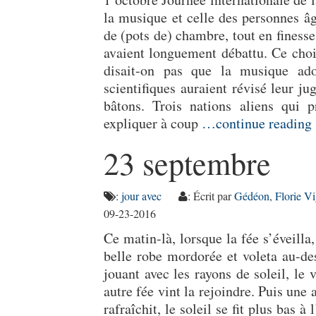
la musique et celle des personnes â
de (pots de) chambre, tout en fines
avaient longuement débattu. Ce choix
disait-on pas que la musique ado
scientifiques auraient révisé leur j
bâtons. Trois nations aliens qui 
expliquer à coup
…continue reading
23 septembre
:
jour avec
: Écrit par
Gédéon
,
Florie V
09-23-2016
Ce matin-là, lorsque la fée s’éveilla
belle robe mordorée et voleta au-de
jouant avec les rayons de soleil, le v
autre fée vint la rejoindre. Puis une 
rafraîchit, le soleil se fit plus bas à