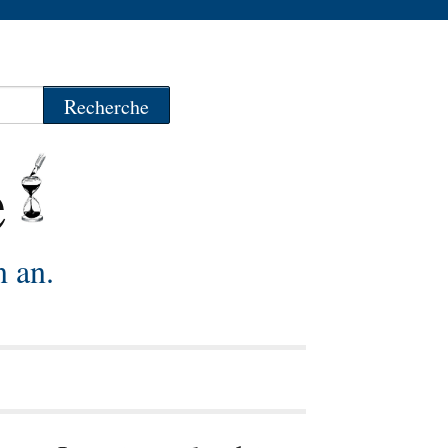
e
n an.