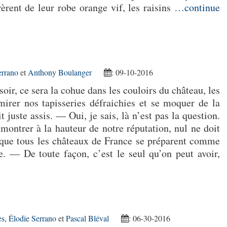
rèrent de leur robe orange vif, les raisins
…continue
errano
et
Anthony Boulanger
: 09-10-2016
oir, ce sera la cohue dans les couloirs du château, les
mirer nos tapisseries défraichies et se moquer de la
 juste assis. — Oui, je sais, là n’est pas la question.
 montrer à la hauteur de notre réputation, nul ne doit
 que tous les châteaux de France se préparent comme
e. — De toute façon, c’est le seul qu’on peut avoir,
es
,
Élodie Serrano
et
Pascal Bléval
: 06-30-2016