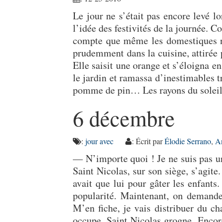
Le jour ne s’était pas encore levé lor
l’idée des festivités de la journée. Co
compte que même les domestiques ne 
prudemment dans la cuisine, attirée p
Elle saisit une orange et s’éloigna en 
le jardin et ramassa d’inestimables t
pomme de pin… Les rayons du solei
6 décembre
:
jour avec
: Écrit par
Élodie Serrano
,
A
— N’importe quoi ! Je ne suis pas un
Saint Nicolas, sur son siège, s’agite.
avait que lui pour gâter les enfants.
popularité. Maintenant, on demand
M’en fiche, je vais distribuer du c
occupe. Saint Nicolas grogne. Enco