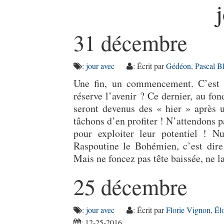
31 décembre
:
jour avec
: Écrit par
Gédéon
,
Pascal B
Une fin, un commencement. C’est 
réserve l’avenir ? Ce dernier, au fo
seront devenus des « hier » après u
tâchons d’en profiter ! N’attendons 
pour exploiter leur potentiel ! N
Raspoutine le Bohémien, c’est dire
Mais ne foncez pas tête baissée, ne l
25 décembre
:
jour avec
: Écrit par
Florie Vignon
,
Él
: 12-25-2016