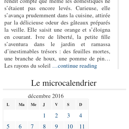
rendit compte que même les domestiques ne
s’étaient pas encore levés. Curieuse, elle
s’avança prudemment dans la cuisine, attirée
par la délicieuse odeur des gâteaux préparés
la veille. Elle saisit une orange et s’éloigna
en courant. Ivre de liberté, la petite fille
s’aventura dans le jardin et ramassa
d’inestimables trésors : des feuilles mortes,
une branche de houx, une pomme de pin…
Les rayons du soleil
…continue reading
Le microcalendrier
décembre 2016
L
Ma
Me
J
V
S
D
1
2
3
4
5
6
7
8
9
10
11