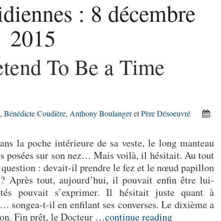
idiennes :
8 décembre
2015
etend To Be a Time
,
Bénédicte Coudière
,
Anthony Boulanger
et
Père Désoeuvré
:
dans la poche intérieure de sa veste, le long manteau
s posées sur son nez… Mais voilà, il hésitait. Au tout
question : devait-il prendre le fez et le nœud papillon
Après tout, aujourd’hui, il pouvait enfin être lui-
és pouvait s’exprimer. Il hésitait juste quant à
t… songea-t-il en enfilant ses converses. Le dixième a
on. Fin prêt, le Docteur
…continue reading