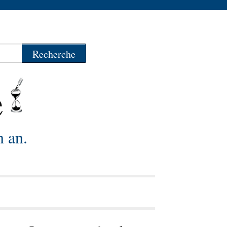
e
n an.