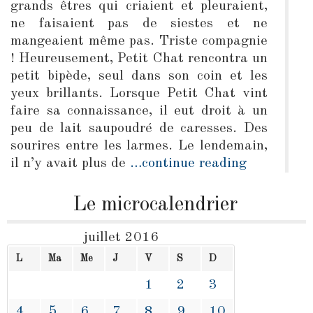
grands êtres qui criaient et pleuraient,
ne faisaient pas de siestes et ne
mangeaient même pas. Triste compagnie
! Heureusement, Petit Chat rencontra un
petit bipède, seul dans son coin et les
yeux brillants. Lorsque Petit Chat vint
faire sa connaissance, il eut droit à un
peu de lait saupoudré de caresses. Des
sourires entre les larmes. Le lendemain,
il n’y avait plus de
…continue reading
Le microcalendrier
juillet 2016
L
Ma
Me
J
V
S
D
1
2
3
4
5
6
7
8
9
10