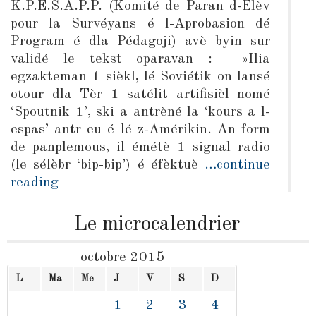
K.P.É.S.A.P.P. (Komité de Paran d-Élèv
pour la Survéyans é l-Aprobasion dé
Program é dla Pédagoji) avè byin sur
validé le tekst oparavan : »Ilia
egzakteman 1 sièkl, lé Soviétik on lansé
otour dla Tèr 1 satélit artifisièl nomé
‘Spoutnik 1’, ski a antrèné la ‘kours a l-
espas’ antr eu é lé z-Amérikin. An form
de panplemous, il émétè 1 signal radio
(le sélèbr ‘bip-bip’) é éfèktuè
…continue
reading
Le microcalendrier
octobre 2015
L
Ma
Me
J
V
S
D
1
2
3
4