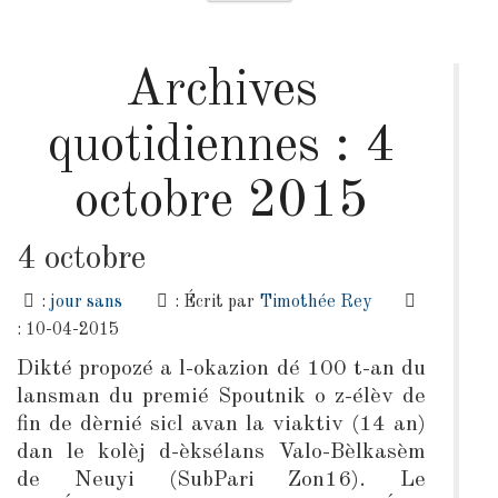
Archives
quotidiennes :
4
octobre 2015
4 octobre
:
jour sans
: Écrit par
Timothée Rey
: 10-04-2015
Dikté propozé a l-okazion dé 100 t-an du
lansman du premié Spoutnik o z-élèv de
fin de dèrnié sicl avan la viaktiv (14 an)
dan le kolèj d-èksélans Valo-Bèlkasèm
de Neuyi (SubPari Zon16). Le