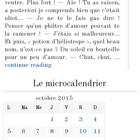
ventre. Plus fort ! — Aïe ! Tu as raison,
a posteriori je comprends bien que c’était
idiot… — Je ne te le fais pas dire !
Penser qu’un philtre d’amour pouvait te
la ramener ! — J’étais si malheureux…
Et puis, « potion d’héliotrope », quel beau
nom, n’est-ce pas ? Du soleil en bouteille
pour un peu d’amour. — Chut, chut,
…
continue reading
Le microcalendrier
octobre 2015
L
Ma
Me
J
V
S
D
1
2
3
4
5
6
7
8
9
10
11