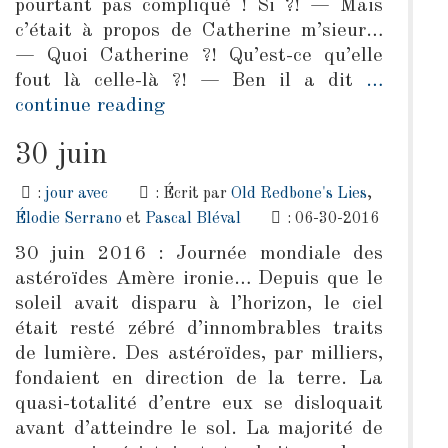
pourtant pas compliqué ! Si ?! — Mais
c’était à propos de Catherine m’sieur…
— Quoi Catherine ?! Qu’est-ce qu’elle
fout là celle-là ?! — Ben il a dit
…
continue reading
30 juin
:
jour avec
: Écrit par
Old Redbone's Lies
,
Élodie Serrano
et
Pascal Bléval
: 06-30-2016
30 juin 2016 : Journée mondiale des
astéroïdes Amère ironie… Depuis que le
soleil avait disparu à l’horizon, le ciel
était resté zébré d’innombrables traits
de lumière. Des astéroïdes, par milliers,
fondaient en direction de la terre. La
quasi-totalité d’entre eux se disloquait
avant d’atteindre le sol. La majorité de