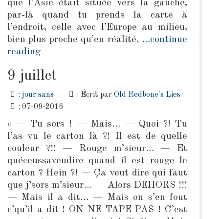
que l’Asie était située vers la gauche,
par-là quand tu prends la carte à
l’endroit, celle avec l’Europe au milieu,
bien plus proche qu’en réalité,
…continue
reading
9 juillet
:
jour sans
: Écrit par
Old Redbone's Lies
: 07-09-2016
« — Tu sors ! — Mais… — Quoi ?! Tu
l’as vu le carton là ?! Il est de quelle
couleur ?!! — Rouge m’sieur… — Et
quéceussaveudire quand il est rouge le
carton ? Hein ?! — Ça veut dire qui faut
que j’sors m’sieur… — Alors DEHORS !!!
— Mais il a dit… — Mais on s’en fout
c’qu’il a dit ! ON NE TAPE PAS ! C’est