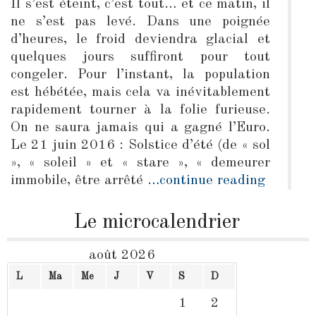
Il s’est éteint, c’est tout… et ce matin, il
ne s’est pas levé. Dans une poignée
d’heures, le froid deviendra glacial et
quelques jours suffiront pour tout
congeler. Pour l’instant, la population
est hébétée, mais cela va inévitablement
rapidement tourner à la folie furieuse.
On ne saura jamais qui a gagné l’Euro.
Le 21 juin 2016 : Solstice d’été (de « sol
», « soleil » et « stare », « demeurer
immobile, être arrêté
…continue reading
Le microcalendrier
août 2026
L
Ma
Me
J
V
S
D
1
2